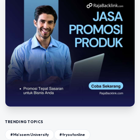
TRENDING TOPICS
#Ma'soem University
#tryoutonline