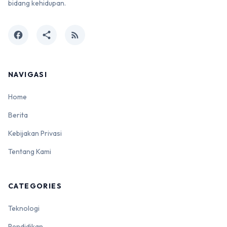
bidang kehidupan.
facebook
share
rss_feed
NAVIGASI
Home
Berita
Kebijakan Privasi
Tentang Kami
CATEGORIES
Teknologi
Pendidikan