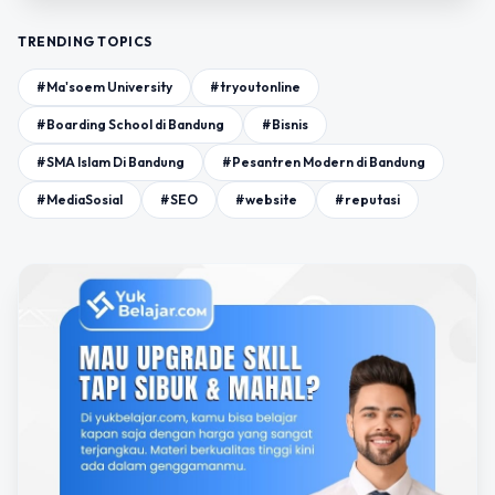
TRENDING TOPICS
#Ma'soem University
#tryoutonline
#Boarding School di Bandung
#Bisnis
#SMA Islam Di Bandung
#Pesantren Modern di Bandung
#MediaSosial
#SEO
#website
#reputasi