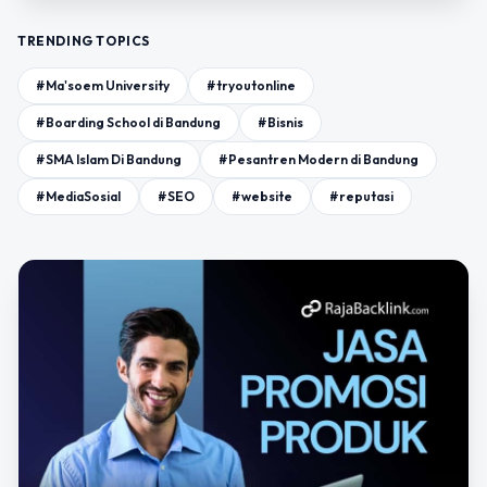
TRENDING TOPICS
#Ma'soem University
#tryoutonline
#Boarding School di Bandung
#Bisnis
#SMA Islam Di Bandung
#Pesantren Modern di Bandung
#MediaSosial
#SEO
#website
#reputasi