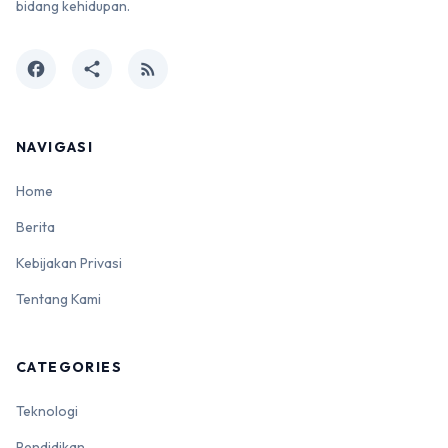
bidang kehidupan.
facebook
share
rss_feed
NAVIGASI
Home
Berita
Kebijakan Privasi
Tentang Kami
CATEGORIES
Teknologi
Pendidikan