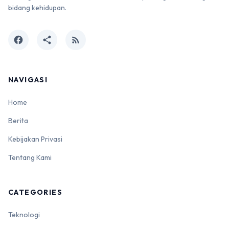
bidang kehidupan.
facebook
share
rss_feed
NAVIGASI
Home
Berita
Kebijakan Privasi
Tentang Kami
CATEGORIES
Teknologi