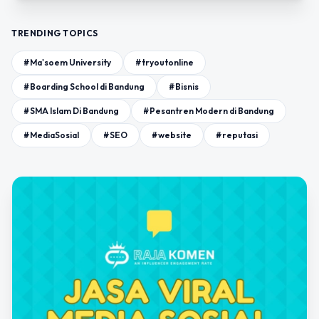
TRENDING TOPICS
#Ma'soem University
#tryoutonline
#Boarding School di Bandung
#Bisnis
#SMA Islam Di Bandung
#Pesantren Modern di Bandung
#MediaSosial
#SEO
#website
#reputasi