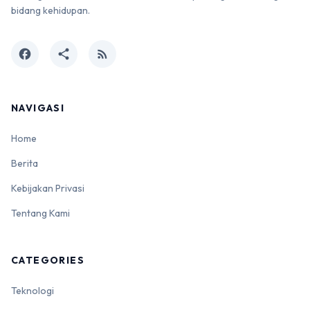
bidang kehidupan.
facebook
share
rss_feed
NAVIGASI
Home
Berita
Kebijakan Privasi
Tentang Kami
CATEGORIES
Teknologi