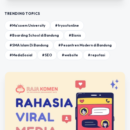
TRENDING TOPICS
#Ma'soem University
#tryoutonline
#Boarding School di Bandung
#Bisnis
#SMA Islam Di Bandung
#Pesantren Modern di Bandung
#MediaSosial
#SEO
#website
#reputasi