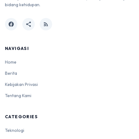
bidang kehidupan.
facebook
share
rss_feed
NAVIGASI
Home
Berita
Kebijakan Privasi
Tentang Kami
CATEGORIES
Teknologi