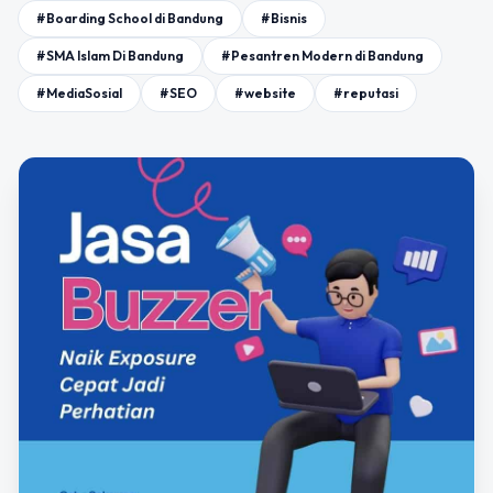
#Boarding School di Bandung
#Bisnis
#SMA Islam Di Bandung
#Pesantren Modern di Bandung
#MediaSosial
#SEO
#website
#reputasi