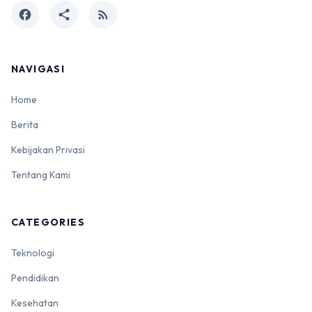
facebook
share
rss_feed
NAVIGASI
Home
Berita
Kebijakan Privasi
Tentang Kami
CATEGORIES
Teknologi
Pendidikan
Kesehatan