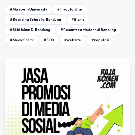
#Ma'soem University
#tryoutonline
#Boarding School di Bandung
#Bisnis
#SMA Islam Di Bandung
#Pesantren Modern di Bandung
#MediaSosial
#SEO
#website
#reputasi