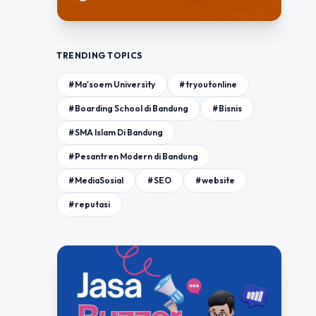
TRENDING TOPICS
#Ma'soem University
#tryoutonline
#Boarding School di Bandung
#Bisnis
#SMA Islam Di Bandung
#Pesantren Modern di Bandung
#MediaSosial
#SEO
#website
#reputasi