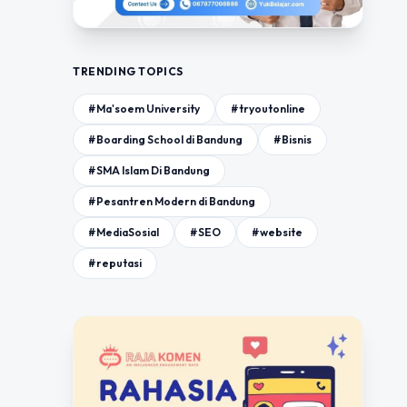
TRENDING TOPICS
#Ma'soem University
#tryoutonline
#Boarding School di Bandung
#Bisnis
#SMA Islam Di Bandung
#Pesantren Modern di Bandung
#MediaSosial
#SEO
#website
#reputasi