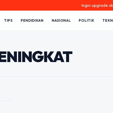
Ingin upgrade skill 
TIPS
PENDIDIKAN
NASIONAL
POLITIK
TEKN
keting 2026:
t dan Strategi
ENINGKAT
enghadapi tantangan yang semakin
erubahan perilaku konsumen, serta
an untuk lebih cermat…