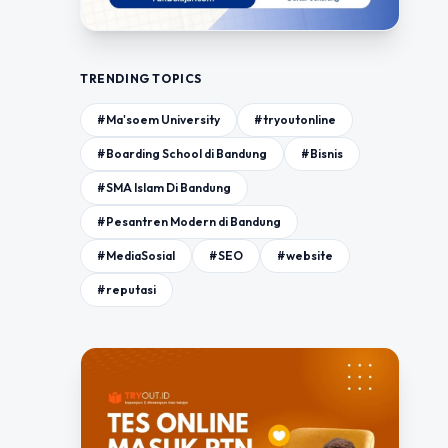
TRENDING TOPICS
#Ma'soem University
#tryoutonline
#Boarding School di Bandung
#Bisnis
#SMA Islam Di Bandung
#Pesantren Modern di Bandung
#MediaSosial
#SEO
#website
#reputasi