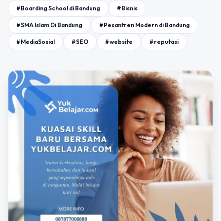
#Boarding School di Bandung
#Bisnis
#SMA Islam Di Bandung
#Pesantren Modern di Bandung
#MediaSosial
#SEO
#website
#reputasi