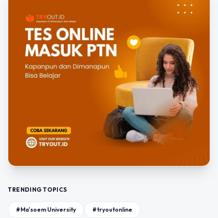
TRENDING TOPICS
#Ma'soem University
#tryoutonline