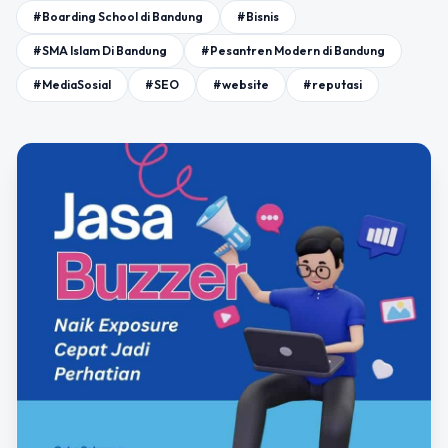
#Boarding School di Bandung
#Bisnis
#SMA Islam Di Bandung
#Pesantren Modern di Bandung
#MediaSosial
#SEO
#website
#reputasi