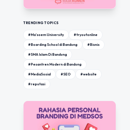
TRENDING TOPICS
#Ma'soem University
#tryoutonline
#Boarding School di Bandung
#Bisnis
#SMA Islam Di Bandung
#Pesantren Modern di Bandung
#MediaSosial
#SEO
#website
#reputasi