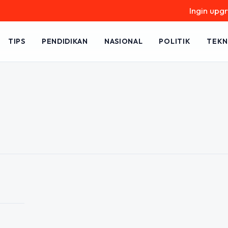
Ingin upgrade 
TIPS
PENDIDIKAN
NASIONAL
POLITIK
TEKN
ndengar?
g Perkembangan
dupan setiap pasangan. Kesehatan
utama bagi orang tua, termasuk
aran bayi…