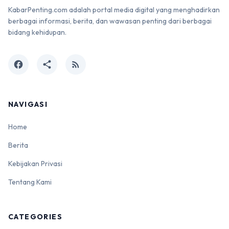
KabarPenting.com adalah portal media digital yang menghadirkan
berbagai informasi, berita, dan wawasan penting dari berbagai
bidang kehidupan.
facebook
share
rss_feed
NAVIGASI
Home
Berita
Kebijakan Privasi
Tentang Kami
CATEGORIES