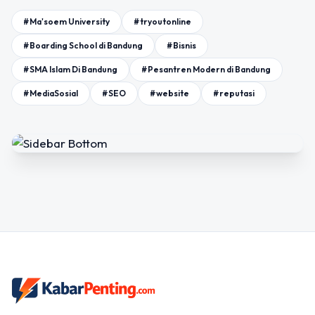
#Ma'soem University
#tryoutonline
#Boarding School di Bandung
#Bisnis
#SMA Islam Di Bandung
#Pesantren Modern di Bandung
#MediaSosial
#SEO
#website
#reputasi