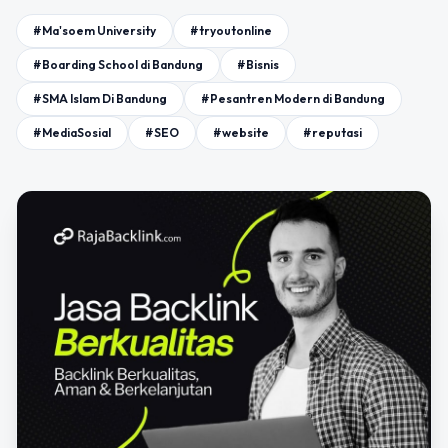
#Ma'soem University
#tryoutonline
#Boarding School di Bandung
#Bisnis
#SMA Islam Di Bandung
#Pesantren Modern di Bandung
#MediaSosial
#SEO
#website
#reputasi