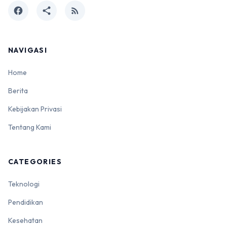
facebook
share
rss_feed
NAVIGASI
Home
Berita
Kebijakan Privasi
Tentang Kami
CATEGORIES
Teknologi
Pendidikan
Kesehatan