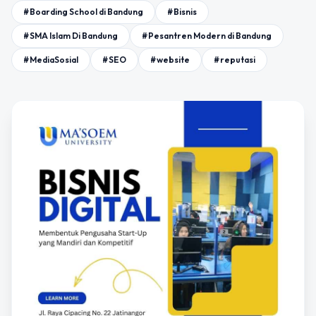
#Boarding School di Bandung
#Bisnis
#SMA Islam Di Bandung
#Pesantren Modern di Bandung
#MediaSosial
#SEO
#website
#reputasi