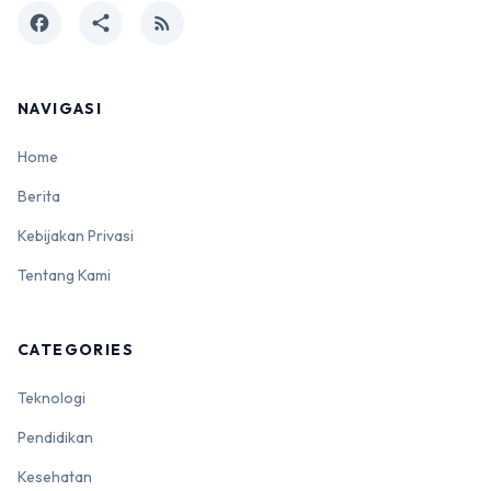
facebook
share
rss_feed
NAVIGASI
Home
Berita
Kebijakan Privasi
Tentang Kami
CATEGORIES
Teknologi
Pendidikan
Kesehatan