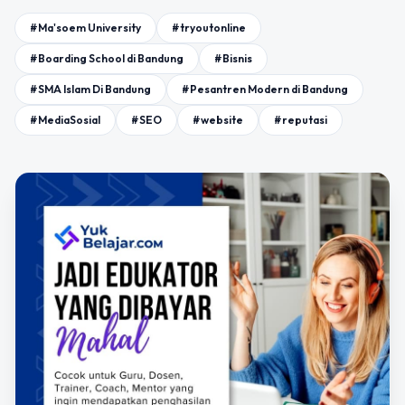
#Ma'soem University
#tryoutonline
#Boarding School di Bandung
#Bisnis
#SMA Islam Di Bandung
#Pesantren Modern di Bandung
#MediaSosial
#SEO
#website
#reputasi