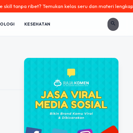
ill tanpa ribet? Temukan kelas seru dan materi lengkap hany
search
OLOGI
KESEHATAN