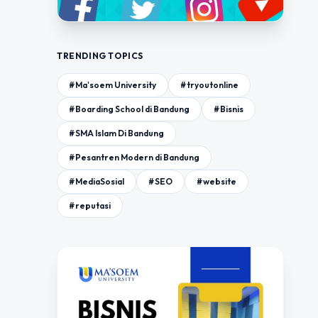
TRENDING TOPICS
#Ma'soem University
#tryoutonline
#Boarding School di Bandung
#Bisnis
#SMA Islam Di Bandung
#Pesantren Modern di Bandung
#MediaSosial
#SEO
#website
#reputasi