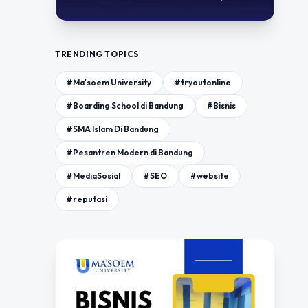
TRENDING TOPICS
#Ma'soem University
#tryoutonline
#Boarding School di Bandung
#Bisnis
#SMA Islam Di Bandung
#Pesantren Modern di Bandung
#MediaSosial
#SEO
#website
#reputasi