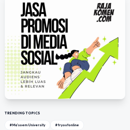
TRENDING TOPICS
#Ma'soem University
#tryoutonline