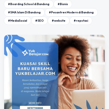
#Boarding School di Bandung
#Bisnis
#SMA Islam Di Bandung
#Pesantren Modern di Bandung
#MediaSosial
#SEO
#website
#reputasi