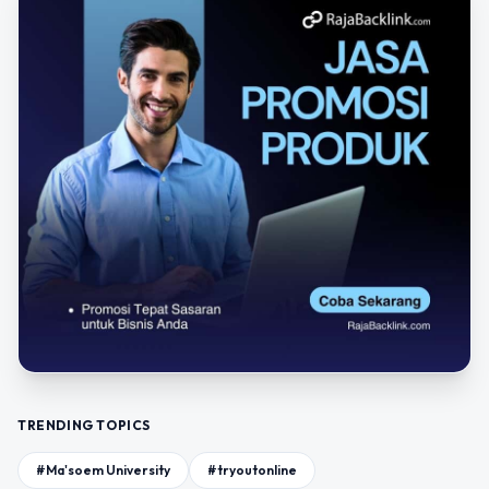
TRENDING TOPICS
#Ma'soem University
#tryoutonline