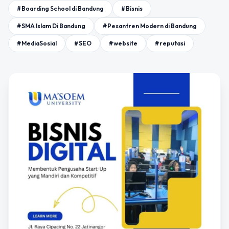
#Boarding School di Bandung
#Bisnis
#SMA Islam Di Bandung
#Pesantren Modern di Bandung
#MediaSosial
#SEO
#website
#reputasi