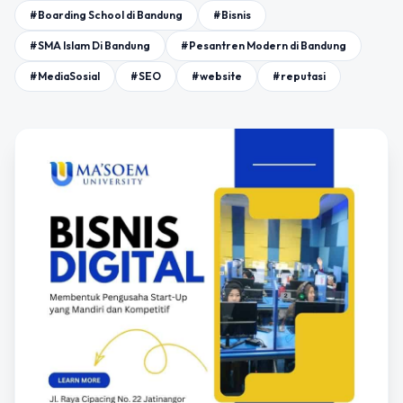
#Boarding School di Bandung
#Bisnis
#SMA Islam Di Bandung
#Pesantren Modern di Bandung
#MediaSosial
#SEO
#website
#reputasi