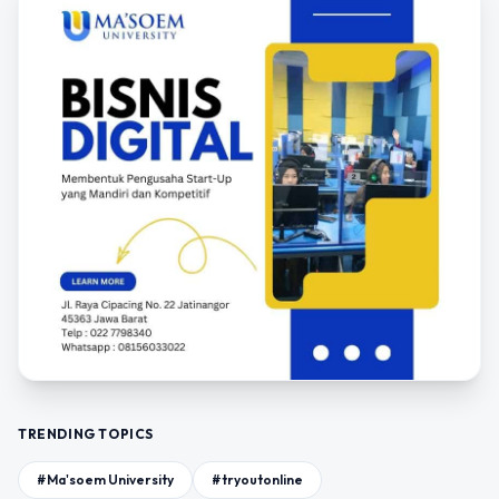
TRENDING TOPICS
#Ma'soem University
#tryoutonline