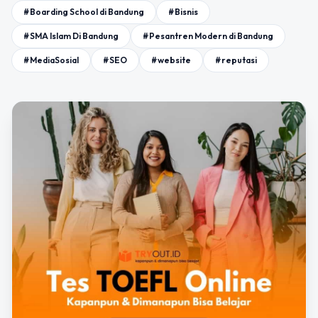
#Boarding School di Bandung
#Bisnis
#SMA Islam Di Bandung
#Pesantren Modern di Bandung
#MediaSosial
#SEO
#website
#reputasi