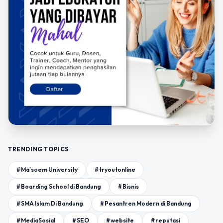
TRENDING TOPICS
#Ma'soem University
#tryoutonline
#Boarding School di Bandung
#Bisnis
#SMA Islam Di Bandung
#Pesantren Modern di Bandung
#MediaSosial
#SEO
#website
#reputasi