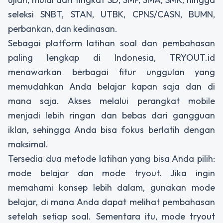
seleksi SNBT, STAN, UTBK, CPNS/CASN, BUMN,
perbankan, dan kedinasan.
Sebagai platform latihan soal dan pembahasan
paling lengkap di Indonesia, TRYOUT.id
menawarkan berbagai fitur unggulan yang
memudahkan Anda belajar kapan saja dan di
mana saja. Akses melalui perangkat mobile
menjadi lebih ringan dan bebas dari gangguan
iklan, sehingga Anda bisa fokus berlatih dengan
maksimal.
Tersedia dua metode latihan yang bisa Anda pilih:
mode belajar dan mode tryout. Jika ingin
memahami konsep lebih dalam, gunakan mode
belajar, di mana Anda dapat melihat pembahasan
setelah setiap soal. Sementara itu, mode tryout