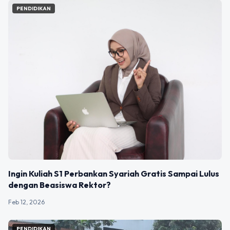
PENDIDIKAN
Ingin Kuliah S1 Perbankan Syariah Gratis Sampai Lulus
dengan Beasiswa Rektor?
Feb 12, 2026
PENDIDIKAN