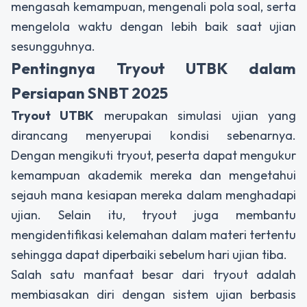
mengasah kemampuan, mengenali pola soal, serta
mengelola waktu dengan lebih baik saat ujian
sesungguhnya.
Pentingnya Tryout UTBK dalam
Persiapan SNBT 2025
Tryout UTBK
merupakan simulasi ujian yang
dirancang menyerupai kondisi sebenarnya.
Dengan mengikuti tryout, peserta dapat mengukur
kemampuan akademik mereka dan mengetahui
sejauh mana kesiapan mereka dalam menghadapi
ujian. Selain itu, tryout juga membantu
mengidentifikasi kelemahan dalam materi tertentu
sehingga dapat diperbaiki sebelum hari ujian tiba.
Salah satu manfaat besar dari tryout adalah
membiasakan diri dengan sistem ujian berbasis