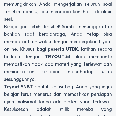
memungkinkan Anda mengerjakan seluruh soal
terlebih dahulu, lalu mendapatkan hasil di akhir
sesi.
Belajar jadi lebih fleksibel! Sambil menunggu atau
bahkan saat berolahraga, Anda tetap bisa
memanfaatkan waktu dengan mengerjakan tryout
online. Khusus bagi peserta UTBK, latihan secara
berkala dengan
TRYOUT.id
akan membantu
memastikan tidak ada materi yang terlewat dan
meningkatkan kesiapan menghadapi ujian
sesungguhnya.
Tryout SNBT
adalah solusi bagi Anda yang ingin
belajar terus menerus dan memastikan persiapan
ujian maksimal tanpa ada materi yang terlewat.
Kesuksesan adalah milik mereka yang