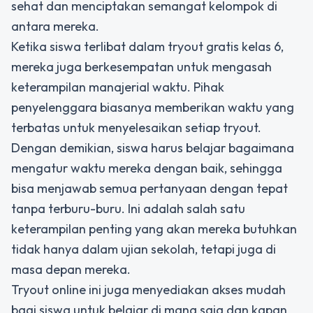
sehat dan menciptakan semangat kelompok di
antara mereka.
Ketika siswa terlibat dalam tryout gratis kelas 6,
mereka juga berkesempatan untuk mengasah
keterampilan manajerial waktu. Pihak
penyelenggara biasanya memberikan waktu yang
terbatas untuk menyelesaikan setiap tryout.
Dengan demikian, siswa harus belajar bagaimana
mengatur waktu mereka dengan baik, sehingga
bisa menjawab semua pertanyaan dengan tepat
tanpa terburu-buru. Ini adalah salah satu
keterampilan penting yang akan mereka butuhkan
tidak hanya dalam ujian sekolah, tetapi juga di
masa depan mereka.
Tryout online ini juga menyediakan akses mudah
bagi siswa untuk belajar di mana saja dan kapan