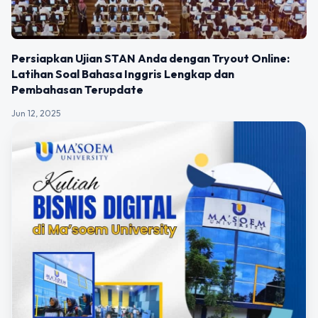
Persiapkan Ujian STAN Anda dengan Tryout Online:
Latihan Soal Bahasa Inggris Lengkap dan
Pembahasan Terupdate
Jun 12, 2025