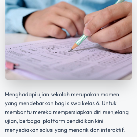
Menghadapi ujian sekolah merupakan momen
yang mendebarkan bagi siswa kelas 6. Untuk
membantu mereka mempersiapkan diri menjelang
ujian, berbagai platform pendidikan kini
menyediakan solusi yang menarik dan interaktif.