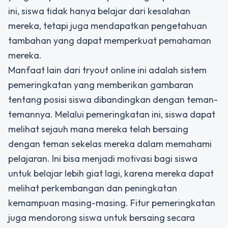
ini, siswa tidak hanya belajar dari kesalahan
mereka, tetapi juga mendapatkan pengetahuan
tambahan yang dapat memperkuat pemahaman
mereka.
Manfaat lain dari tryout online ini adalah sistem
pemeringkatan yang memberikan gambaran
tentang posisi siswa dibandingkan dengan teman-
temannya. Melalui pemeringkatan ini, siswa dapat
melihat sejauh mana mereka telah bersaing
dengan teman sekelas mereka dalam memahami
pelajaran. Ini bisa menjadi motivasi bagi siswa
untuk belajar lebih giat lagi, karena mereka dapat
melihat perkembangan dan peningkatan
kemampuan masing-masing. Fitur pemeringkatan
juga mendorong siswa untuk bersaing secara