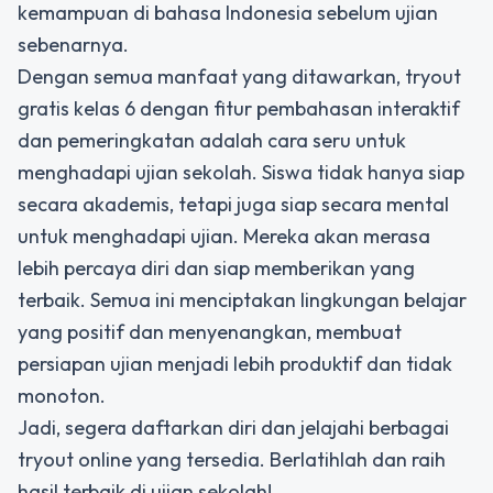
kemampuan di bahasa Indonesia sebelum ujian
sebenarnya.
Dengan semua manfaat yang ditawarkan, tryout
gratis kelas 6 dengan fitur pembahasan interaktif
dan pemeringkatan adalah cara seru untuk
menghadapi ujian sekolah. Siswa tidak hanya siap
secara akademis, tetapi juga siap secara mental
untuk menghadapi ujian. Mereka akan merasa
lebih percaya diri dan siap memberikan yang
terbaik. Semua ini menciptakan lingkungan belajar
yang positif dan menyenangkan, membuat
persiapan ujian menjadi lebih produktif dan tidak
monoton.
Jadi, segera daftarkan diri dan jelajahi berbagai
tryout online yang tersedia. Berlatihlah dan raih
hasil terbaik di ujian sekolah!