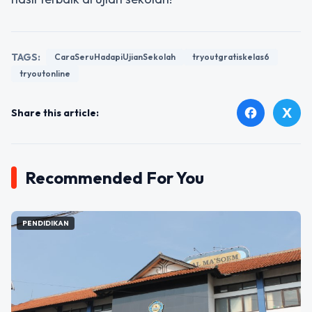
TAGS:
CaraSeruHadapiUjianSekolah
tryoutgratiskelas6
tryoutonline
X
facebook
Share this article:
Recommended For You
PENDIDIKAN