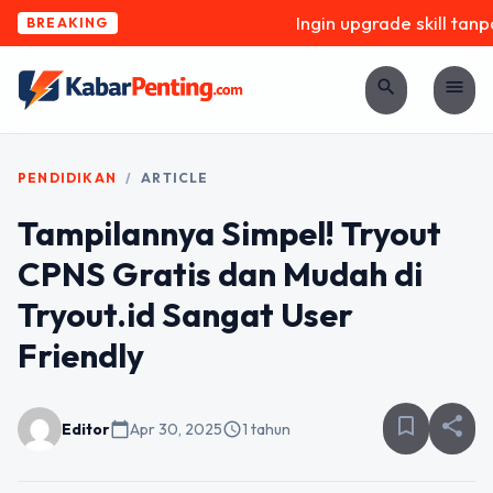
Ingin upgrade skill tanpa
BREAKING
search
menu
PENDIDIKAN
/
ARTICLE
Tampilannya Simpel! Tryout
CPNS Gratis dan Mudah di
Tryout.id Sangat User
Friendly
bookmark_border
share
Editor
calendar_today
Apr 30, 2025
schedule
1 tahun