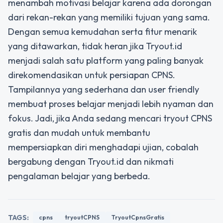
menambah motivasi belajar karena ada dorongan
dari rekan-rekan yang memiliki tujuan yang sama.
Dengan semua kemudahan serta fitur menarik
yang ditawarkan, tidak heran jika Tryout.id
menjadi salah satu platform yang paling banyak
direkomendasikan untuk persiapan CPNS.
Tampilannya yang sederhana dan user friendly
membuat proses belajar menjadi lebih nyaman dan
fokus. Jadi, jika Anda sedang mencari
tryout CPNS
gratis dan mudah
untuk membantu
mempersiapkan diri menghadapi ujian, cobalah
bergabung dengan Tryout.id dan nikmati
pengalaman belajar yang berbeda.
TAGS:
cpns
tryoutCPNS
TryoutCpnsGratis