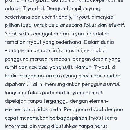
adalah Tryout.id. Dengan tampilan yang
sederhana dan user friendly, Tryout.id menjadi
pilihan ideal untuk belajar secara fokus dan efektif.
Salah satu keunggulan dari Tryout.id adalah
tampilan tryout yang sederhana. Dalam dunia
yang penuh dengan informasi ini, seringkali
pengguna merasa terbebani dengan desain yang
rumit dan navigasi yang sulit. Namun, Tryout.id
hadir dengan antarmuka yang bersih dan mudah
dipahami. Hal ini memungkinkan pengguna untuk
langsung fokus pada materi yang hendak
dipelajari tanpa terganggu dengan elemen-
elemen yang tidak perlu. Pengguna dapat dengan
cepat menemukan berbagai pilihan tryout serta
informasi lain yang dibutuhkan tanpa harus