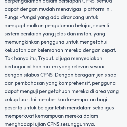
berpengalaman dalam persiapan CPNS, semua
dapat dengan mudah menavigasi platform ini.
Fungsi-fungsi yang ada dirancang untuk
mengoptimalkan pengalaman belajar, seperti
sistem penilaian yang jelas dan instan, yang
memungkinkan pengguna untuk mengetahui
kekuatan dan kelemahan mereka dengan cepat.
Tak hanya itu, Tryout.id juga menyediakan
berbagai pilihan materi yang relevan sesuai
dengan silabus CPNS. Dengan beragam jenis soal
dan pembahasan yang komprehensif, pengguna
dapat menguji pengetahuan mereka di area yang
cukup luas. Ini memberikan kesempatan bagi
peserta untuk belajar lebih mendalam sekaligus
memperkuat kemampuan mereka dalam
menghadapi ujian CPNS sesungguhnya.