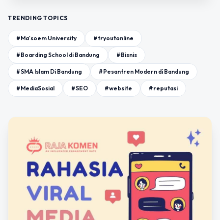
TRENDING TOPICS
#Ma'soem University
#tryoutonline
#Boarding School di Bandung
#Bisnis
#SMA Islam Di Bandung
#Pesantren Modern di Bandung
#MediaSosial
#SEO
#website
#reputasi