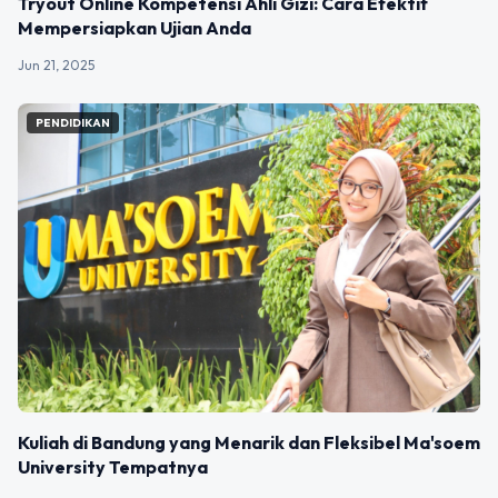
Tryout Online Kompetensi Ahli Gizi: Cara Efektif
Mempersiapkan Ujian Anda
Jun 21, 2025
PENDIDIKAN
Kuliah di Bandung yang Menarik dan Fleksibel Ma'soem
University Tempatnya