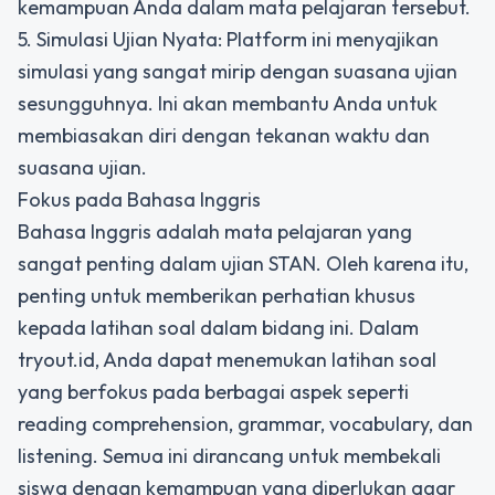
kemampuan Anda dalam mata pelajaran tersebut.
5. Simulasi Ujian Nyata: Platform ini menyajikan
simulasi yang sangat mirip dengan suasana ujian
sesungguhnya. Ini akan membantu Anda untuk
membiasakan diri dengan tekanan waktu dan
suasana ujian.
Fokus pada Bahasa Inggris
Bahasa Inggris adalah mata pelajaran yang
sangat penting dalam ujian STAN. Oleh karena itu,
penting untuk memberikan perhatian khusus
kepada latihan soal dalam bidang ini. Dalam
tryout.id, Anda dapat menemukan latihan soal
yang berfokus pada berbagai aspek seperti
reading comprehension, grammar, vocabulary, dan
listening. Semua ini dirancang untuk membekali
siswa dengan kemampuan yang diperlukan agar