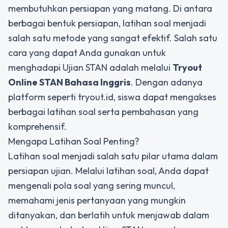
membutuhkan persiapan yang matang. Di antara
berbagai bentuk persiapan, latihan soal menjadi
salah satu metode yang sangat efektif. Salah satu
cara yang dapat Anda gunakan untuk
menghadapi Ujian STAN adalah melalui
Tryout
Online STAN Bahasa Inggris
. Dengan adanya
platform seperti tryout.id, siswa dapat mengakses
berbagai latihan soal serta pembahasan yang
komprehensif.
Mengapa Latihan Soal Penting?
Latihan soal menjadi salah satu pilar utama dalam
persiapan ujian. Melalui latihan soal, Anda dapat
mengenali pola soal yang sering muncul,
memahami jenis pertanyaan yang mungkin
ditanyakan, dan berlatih untuk menjawab dalam