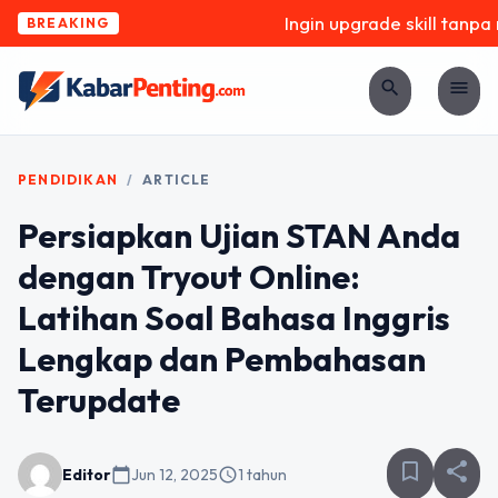
Ingin upgrade skill tanpa ri
BREAKING
search
menu
PENDIDIKAN
/
ARTICLE
Persiapkan Ujian STAN Anda
dengan Tryout Online:
Latihan Soal Bahasa Inggris
Lengkap dan Pembahasan
Terupdate
bookmark_border
share
Editor
calendar_today
Jun 12, 2025
schedule
1 tahun