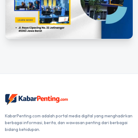
KabarPenting.com adalah portal media digital yang menghadirkan
berbagai informasi, berita, dan wawasan penting dari berbagai
bidang kehidupan.