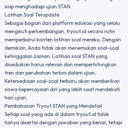
siap menghadapi ujian STAN.
Latihan Soal Terupdate
Sebagai bagian dari platform edukasi yang selalu
mengikuti perkembangan, tryout.id secara rutin
memperbarui konten latihan soal mereka. Dengan
demikian, Anda tidak akan menemukan soal-soal
ketinggalan zaman. Latihan soal STAN yang
disediakan harus relevan dan memperhitungkan
tren dan perubahan terkini dalam ujian.
Ketersediaan soal-soal terbaru akan memberikan
siswa kepercayaan diri yang lebih saat mendekati
hari ujian.
Pembahasan Tryout STAN yang Mendetail
Setiap soal yang ada di dalam tryout.id tidak
hanya disertai dengan jawaban yang benar, tetapi