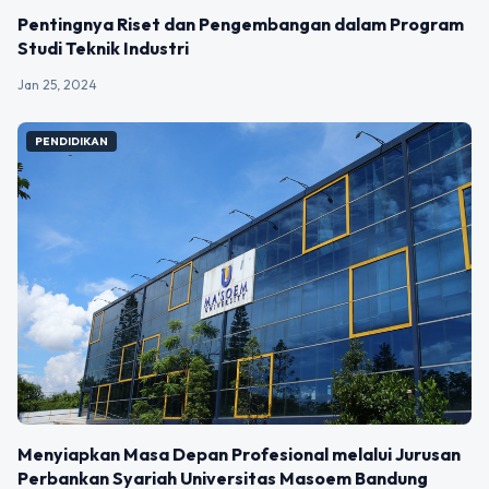
Pentingnya Riset dan Pengembangan dalam Program
Studi Teknik Industri
Jan 25, 2024
PENDIDIKAN
Menyiapkan Masa Depan Profesional melalui Jurusan
Perbankan Syariah Universitas Masoem Bandung