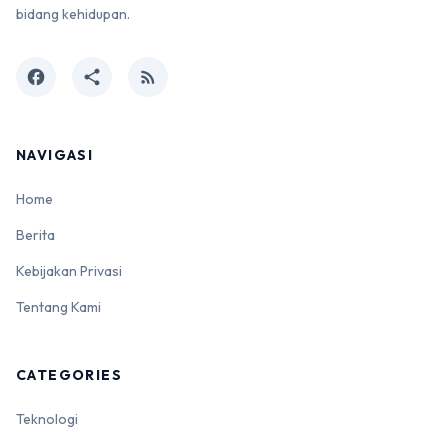
bidang kehidupan.
facebook
share
rss_feed
NAVIGASI
Home
Berita
Kebijakan Privasi
Tentang Kami
CATEGORIES
Teknologi