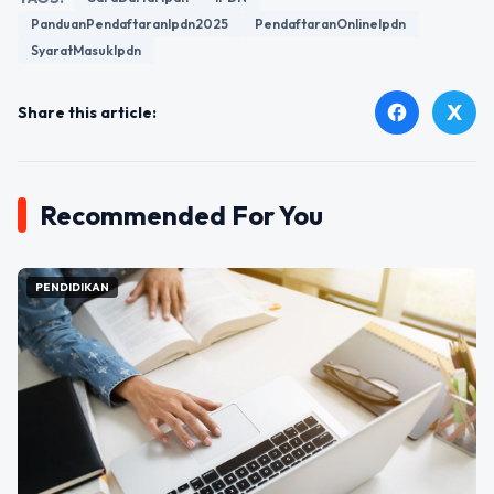
PanduanPendaftaranIpdn2025
PendaftaranOnlineIpdn
SyaratMasukIpdn
X
facebook
Share this article:
Recommended For You
PENDIDIKAN