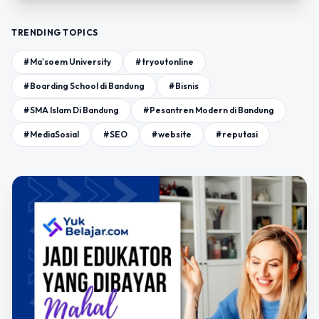
TRENDING TOPICS
#Ma'soem University
#tryoutonline
#Boarding School di Bandung
#Bisnis
#SMA Islam Di Bandung
#Pesantren Modern di Bandung
#MediaSosial
#SEO
#website
#reputasi