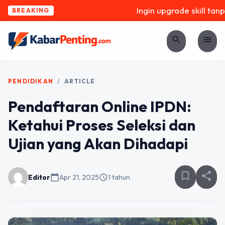
Ingin upgrade skill tanpa
BREAKING
search
menu
PENDIDIKAN
/
ARTICLE
Pendaftaran Online IPDN:
Ketahui Proses Seleksi dan
Ujian yang Akan Dihadapi
bookmark_border
share
Editor
calendar_today
Apr 21, 2025
schedule
1 tahun