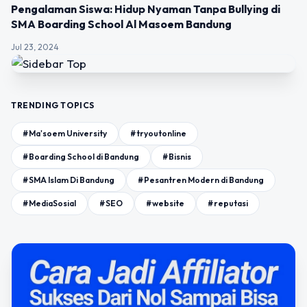
Pengalaman Siswa: Hidup Nyaman Tanpa Bullying di
SMA Boarding School Al Masoem Bandung
Jul 23, 2024
TRENDING TOPICS
#Ma'soem University
#tryoutonline
#Boarding School di Bandung
#Bisnis
#SMA Islam Di Bandung
#Pesantren Modern di Bandung
#MediaSosial
#SEO
#website
#reputasi