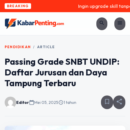
Ingin upgrade skill tanpa
BREAKING
search
menu
PENDIDIKAN
/
ARTICLE
Passing Grade SNBT UNDIP:
Daftar Jurusan dan Daya
Tampung Terbaru
bookmark_border
share
Editor
calendar_today
Mei 05, 2025
schedule
1 tahun