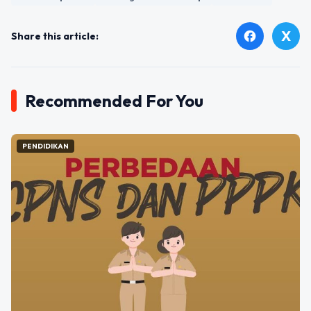
X
facebook
Share this article:
Recommended For You
PENDIDIKAN