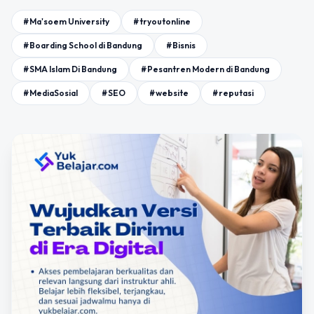
#Ma'soem University
#tryoutonline
#Boarding School di Bandung
#Bisnis
#SMA Islam Di Bandung
#Pesantren Modern di Bandung
#MediaSosial
#SEO
#website
#reputasi