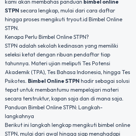
kami akan membahas panduan
bimbel online
STPN
secara lengkap, mulai dari cara daftar
hingga proses mengikuti tryout.id Bimbel Online
STPN.
Kenapa Perlu Bimbel Online STPN?
STPN adalah sekolah kedinasan yang memiliki
seleksi ketat dengan ribuan pendaftar tiap
tahunnya. Materi ujian meliputi Tes Potensi
Akademik (TPA), Tes Bahasa Indonesia, hingga Tes
Psikotes.
Bimbel Online STPN
hadir sebagai solusi
tepat untuk membantumu mempelajari materi
secara terstruktur, kapan saja dan di mana saja.
Panduan Bimbel Online STPN: Langkah-
langkahnya
Berikut ini langkah lengkap mengikuti bimbel online
STPN, mulai dari awal hingga siap menghadapi