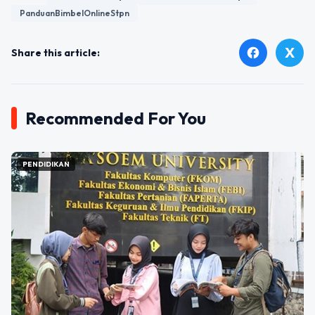
PanduanBimbelOnlineStpn
X
facebook
Share this article:
Recommended For You
PENDIDIKAN