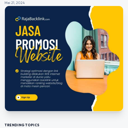
Mei 21, 2024
TRENDING TOPICS