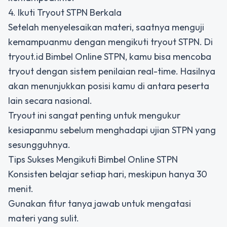
4. Ikuti Tryout STPN Berkala
Setelah menyelesaikan materi, saatnya menguji
kemampuanmu dengan mengikuti tryout STPN. Di
tryout.id Bimbel Online STPN, kamu bisa mencoba
tryout dengan sistem penilaian real-time. Hasilnya
akan menunjukkan posisi kamu di antara peserta
lain secara nasional.
Tryout ini sangat penting untuk mengukur
kesiapanmu sebelum menghadapi ujian STPN yang
sesungguhnya.
Tips Sukses Mengikuti Bimbel Online STPN
Konsisten belajar setiap hari, meskipun hanya 30
menit.
Gunakan fitur tanya jawab untuk mengatasi
materi yang sulit.