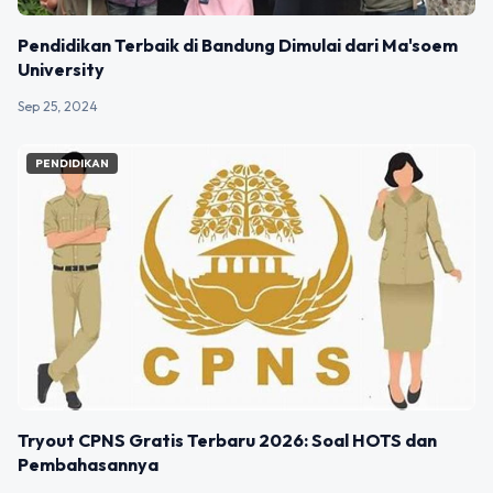
Pendidikan Terbaik di Bandung Dimulai dari Ma'soem
University
Sep 25, 2024
PENDIDIKAN
Tryout CPNS Gratis Terbaru 2026: Soal HOTS dan
Pembahasannya