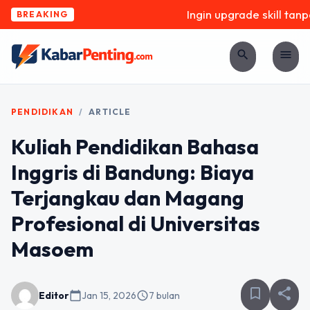
Ingin upgrade skill tanpa 
BREAKING
search
menu
PENDIDIKAN
/
ARTICLE
Kuliah Pendidikan Bahasa
Inggris di Bandung: Biaya
Terjangkau dan Magang
Profesional di Universitas
Masoem
bookmark_border
share
Editor
calendar_today
Jan 15, 2026
schedule
7 bulan