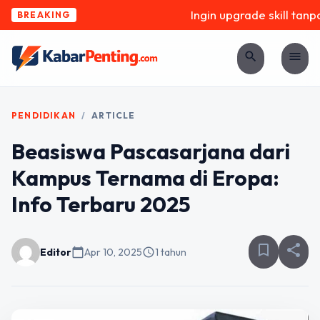
Ingin upgrade skill tanpa 
BREAKING
search
menu
PENDIDIKAN
/
ARTICLE
Beasiswa Pascasarjana dari
Kampus Ternama di Eropa:
Info Terbaru 2025
bookmark_border
share
Editor
calendar_today
Apr 10, 2025
schedule
1 tahun