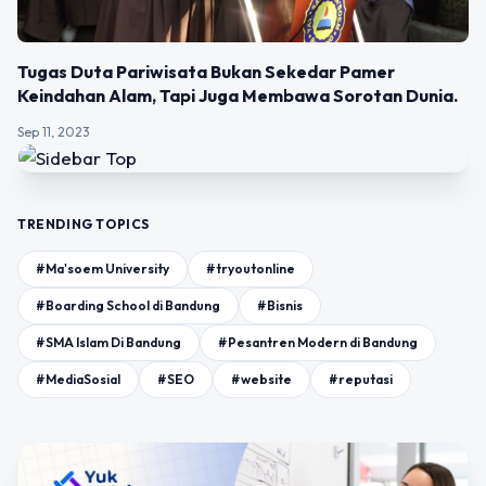
Tugas Duta Pariwisata Bukan Sekedar Pamer
Keindahan Alam, Tapi Juga Membawa Sorotan Dunia.
Sep 11, 2023
TRENDING TOPICS
#Ma'soem University
#tryoutonline
#Boarding School di Bandung
#Bisnis
#SMA Islam Di Bandung
#Pesantren Modern di Bandung
#MediaSosial
#SEO
#website
#reputasi