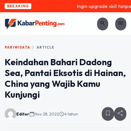
Ingin upgrade skill tanpa 
BREAKING
search
menu
PARIWISATA
/
ARTICLE
Keindahan Bahari Dadong
Sea, Pantai Eksotis di Hainan,
China yang Wajib Kamu
Kunjungi
bookmark_border
share
Editor
calendar_today
Nov 28, 2022
schedule
4 tahun