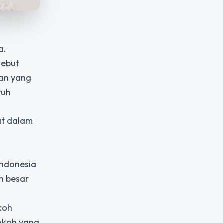
la.
sebut
tan yang
ruh
at dalam
Indonesia
n besar
koh
tokoh yang