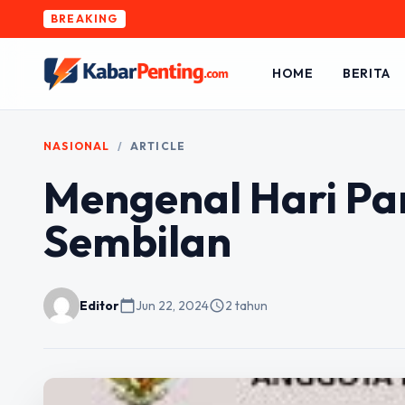
BREAKING
HOME
BERITA
NASIONAL
/
ARTICLE
Mengenal Hari Pa
Sembilan
Editor
calendar_today
Jun 22, 2024
schedule
2 tahun