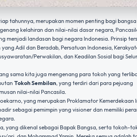
 setiap tahunnya, merupakan momen penting bagi bangsa
genang kelahiran dan nilai-nilai dasar negara, Pancasi
yang menjadi landasan bagi negara Indonesia. Prinsip ter
yang Adil dan Beradab, Persatuan Indonesia, Kerakya
syawaratan/Perwakilan, dan Keadilan Sosial bagi Selu
yang sama kita juga mengenang para tokoh yang terlib
ebutan
Tokoh Sembilan
, yang terdiri dari para pejuang
san nilai-nilai Pancasila.
. Soekarno, yang merupakan Proklamator Kemerdekaan 
adir sebagai pemimpin yang visioner dan memiliki pera
egara.
a, yang dikenal sebagai Bapak Bangsa, serta tokoh-to
m Asy'ari, dan Mohammad Yamin. Mereka semua adalah 