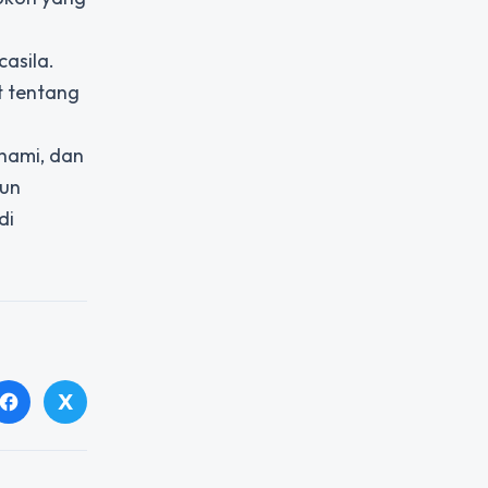
asila.
t tentang
hami, dan
pun
di
X
facebook