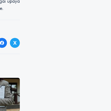
agai upaya
e.
X
facebook