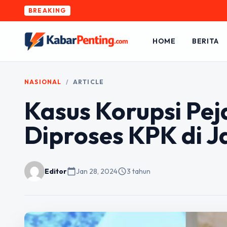
BREAKING
HOME
BERITA
NASIONAL
/
ARTICLE
Kasus Korupsi Pej
Diproses KPK di 
Editor
calendar_today
Jan 28, 2024
schedule
3 tahun