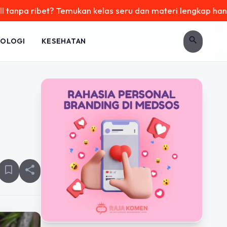
ibet? Temukan kelas seru dan materi lengkap hanya di YukBel
search
OLOGI
KESEHATAN
bookmark_border
share