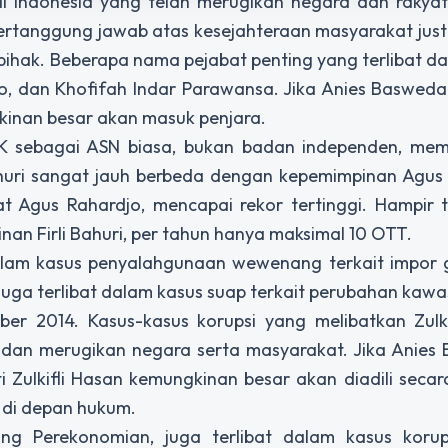
di Indonesia yang telah merugikan negara dan rakyat
rtanggung jawab atas kesejahteraan masyarakat justr
ihak. Beberapa nama pejabat penting yang terlibat d
rto, dan Khofifah Indar Parawansa. Jika Anies Baswed
gkinan besar akan masuk penjara.
K sebagai ASN biasa, bukan badan independen, me
ahuri sangat jauh berbeda dengan kepemimpinan Agus
 Agus Rahardjo, mencapai rekor tertinggi. Hampir t
an Firli Bahuri, per tahun hanya maksimal 10 OTT.
 dalam kasus penyalahgunaan wewenang terkait impor
an juga terlibat dalam kasus suap terkait perubahan kaw
r 2014. Kasus-kasus korupsi yang melibatkan Zulki
dan merugikan negara serta masyarakat. Jika Anies
i Zulkifli Hasan kemungkinan besar akan diadili secar
di depan hukum.
ang Perekonomian, juga terlibat dalam kasus korups