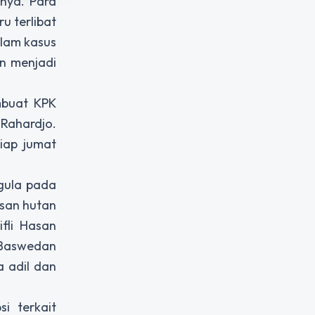
nya. Para
u terlibat
alam kasus
an menjadi
mbuat KPK
 Rahardjo.
iap jumat
 gula pada
asan hutan
fli Hasan
 Baswedan
a adil dan
i terkait