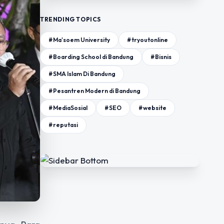
TRENDING TOPICS
#Ma'soem University
#tryoutonline
#Boarding School di Bandung
#Bisnis
#SMA Islam Di Bandung
#Pesantren Modern di Bandung
#MediaSosial
#SEO
#website
#reputasi