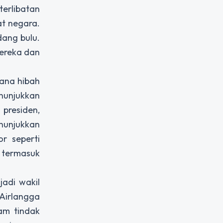
terlibatan
at negara.
dang bulu.
mereka dan
dana hibah
nunjukkan
presiden,
nunjukkan
r seperti
termasuk
adi wakil
 Airlangga
lam tindak