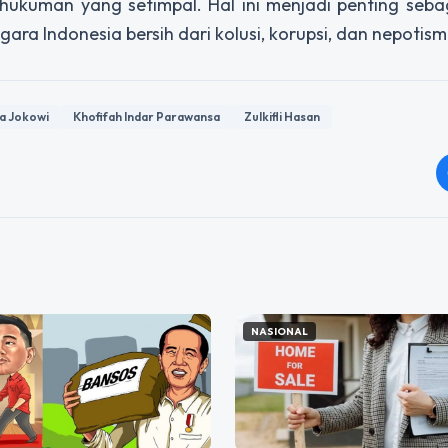
n hukuman yang setimpal. Hal ini menjadi penting seb
a Indonesia bersih dari kolusi, korupsi, dan nepotism
ra Jokowi
Khofifah Indar Parawansa
Zulkifli Hasan
NASIONAL