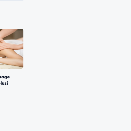
ssage
lusi