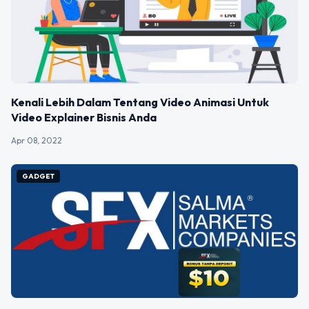
Kenali Lebih Dalam Tentang Video Animasi Untuk
Video Explainer Bisnis Anda
Apr 08, 2022
GADGET