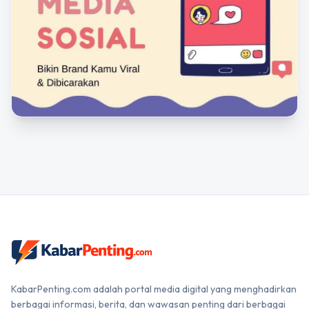
KabarPenting.com adalah portal media digital yang menghadirkan
berbagai informasi, berita, dan wawasan penting dari berbagai