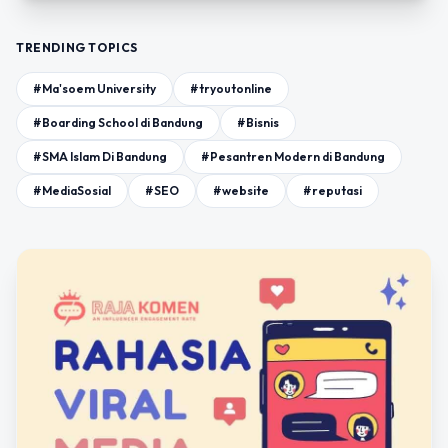
TRENDING TOPICS
#Ma'soem University
#tryoutonline
#Boarding School di Bandung
#Bisnis
#SMA Islam Di Bandung
#Pesantren Modern di Bandung
#MediaSosial
#SEO
#website
#reputasi