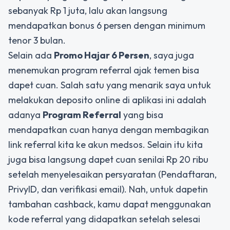
sebanyak Rp 1 juta, lalu akan langsung
mendapatkan bonus 6 persen dengan minimum
tenor 3 bulan.
Selain ada
Promo Hajar 6 Persen
, saya juga
menemukan program referral ajak temen bisa
dapet cuan. Salah satu yang menarik saya untuk
melakukan deposito online di aplikasi ini adalah
adanya
Program Referral
yang bisa
mendapatkan cuan hanya dengan membagikan
link referral kita ke akun medsos. Selain itu kita
juga bisa langsung dapet cuan senilai Rp 20 ribu
setelah menyelesaikan persyaratan (Pendaftaran,
PrivyID, dan verifikasi email). Nah, untuk dapetin
tambahan cashback, kamu dapat menggunakan
kode referral yang didapatkan setelah selesai