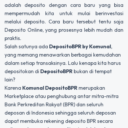
adalah deposito dengan cara baru yang bisa
mempermudah kita untuk mulai berinvestasi
melalui deposito. Cara baru tersebut tentu saja
Deposito Online, yang prosesnya lebih mudah dan
praktis.
Salah satunya ada
DepositoBPR by Komunal
,
yang memang menawarkan berbagai kemudahan
dalam setiap transaksinya. Lalu kenapa kita harus
depositokan di
DepositoBPR
bukan di tempat
lain?
Karena
Komunal DepositoBPR
merupakan
Marketplace atau penghubung antar mitra-mitra
Bank Perkreditan Rakyat (BPR) dan seluruh
deposan di Indonesia sehingga seluruh deposan
dapat membuka rekening deposito BPR secara