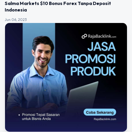
Salma Markets $10 Bonus Forex Tanpa Deposit
Indonesia
Jun 06, 2023