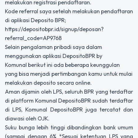
melakukan registrasi pendaftaran.
Kode referral saya setelah melakukan pendaftaran
di aplikasi Deposito BPR;
https://depositobpr.id/signup/deposan?
referral_code=AP9768
Selain pengalaman pribadi saya dalam
menggunakan aplikasi DepositoBPR by
Komunal berikut ini ada beberapa keunggulan
yang bisa menjadi pertimbangan kamu untuk mulai
melakukan deposito secara online.
Aman dijamin oleh LPS, seluruh BPR yang terdaftar
di platform Komunal DepositoBPR sudah terdaftar
di LPS, Komunal DepositoBPR juga tercatat dan
diawasi oleh OJK.
Suku bunga lebih tinggi dibandingkan bank umum
(sampai dengan 6% *Sesuai ketentuan LPS yang